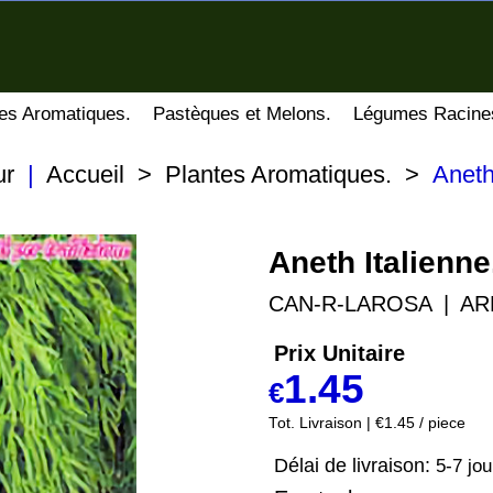
es Aromatiques.
Pastèques et Melons.
Légumes Racine
ur
|
Accueil
>
Plantes Aromatiques.
>
Aneth
Aneth Italienne
CAN-R-LAROSA
AR
Prix Unitaire
1.45
€
Tot. Livraison
€1.45
/ piece
Délai de livraison:
5-7 jou