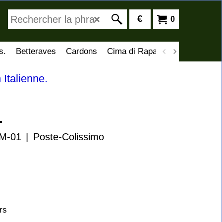
€
0
s.
Betteraves
Cardons
Cima di Rapa
Artichauts
C
 Italienne.
.
M-01
Poste-Colissimo
rs