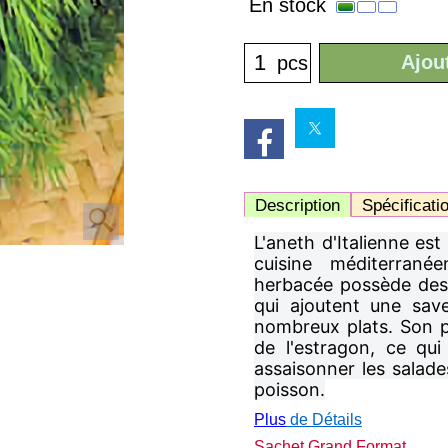
En stock
Ajou
pcs
Description
Spécificati
L'aneth d'Italienne es
cuisine méditerranéen
herbacée possède des fe
qui ajoutent une sav
nombreux plats. Son pa
de l'estragon, ce qui
assaisonner les salade
poisson.
Plus
de Détails
Sachet Grand Format.