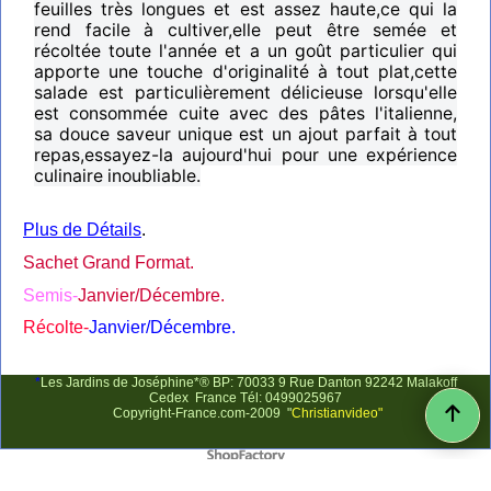
feuilles très longues et est assez haute,ce qui la
rend facile à cultiver,elle peut être semée et
récoltée toute l'année et a un goût particulier qui
apporte une touche d'originalité à tout plat,cette
salade est particulièrement délicieuse lorsqu'elle
est consommée cuite avec des pâtes l'italienne,
sa douce saveur unique est un ajout parfait à tout
repas,essayez-la aujourd'hui pour une expérience
culinaire inoubliable.
Plus de Détails
.
Sachet Grand Format.
Semis-
Janvier/Décembre.
Récolte-
Janvier/Décembre.
*
Les Jardins de Joséphine*® BP: 70033 9 Rue Danton 92242 Malakoff
Cedex France Tél: 0499025967
Copyright-France.com-2009 "
Christianvideo"
Boutique en ligne créés avec le logiciel eCommerce ShopFactory