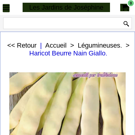
0
Les Jardins de Joséphine
<< Retour
|
Accueil
>
Légumineuses.
>
Haricot Beurre Nain Giallo.