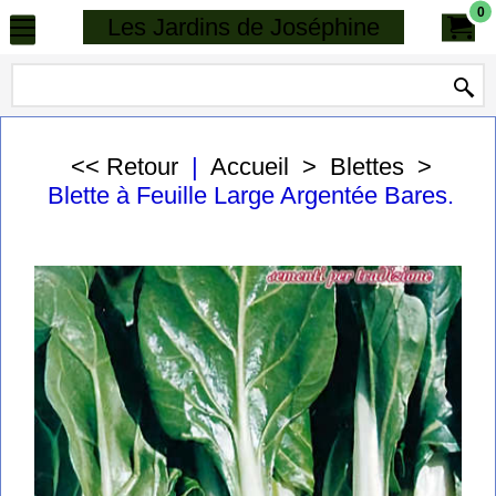
0
Les Jardins de Joséphine
<< Retour
|
Accueil
>
Blettes
>
Blette à Feuille Large Argentée Bares.