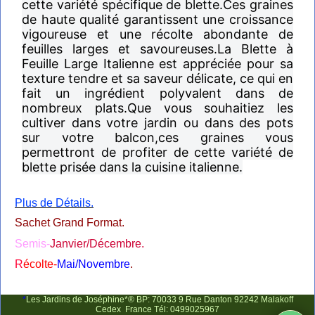
cette variété spécifique de blette.Ces graines
de haute qualité garantissent une croissance
vigoureuse et une récolte abondante de
feuilles larges et savoureuses.La Blette à
Feuille Large Italienne est appréciée pour sa
texture tendre et sa saveur délicate, ce qui en
fait un ingrédient polyvalent dans de
nombreux plats.Que vous souhaitiez les
cultiver dans votre jardin ou dans des pots
sur votre balcon,ces graines vous
permettront de profiter de cette variété de
blette prisée dans la cuisine italienne.
Plus de Détails.
Sachet Grand Format.
Semis
-
Janvier/Décembre.
R
écolte-
Mai/Novembre
.
*
Les Jardins de Joséphine*® BP: 70033 9 Rue Danton 92242 Malakoff
Cedex France Tél: 0499025967