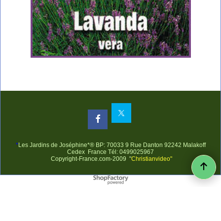
*
Les Jardins de Joséphine*® BP: 70033 9 Rue Danton 92242 Malakoff
Cedex France Tél: 0499025967
Copyright-France.com-2009 "
Christianvideo"
Boutique en ligne créés avec le logiciel eCommerce ShopFactory