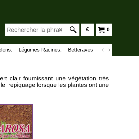
€
0
lons.
Légumes Racines.
Betteraves
Cardons
Cima 
rt clair fournissant une végétation très
 le repiquage lorsque les plantes ont une