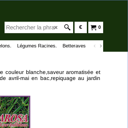
€
0
lons.
Légumes Racines.
Betteraves
Cardons
Cima 
 de couleur blanche,saveur aromatisée et
de avril-mai en bac,repiquage au jardin