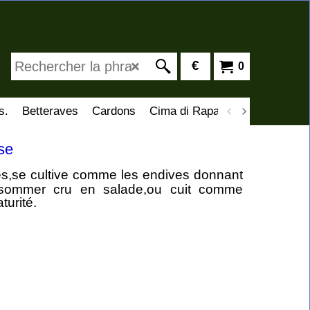
€
0
s.
Betteraves
Cardons
Cima di Rapa
Artichauts
C
se
tues,se cultive comme les endives donnant
onsommer cru en salade,ou cuit comme
turité.