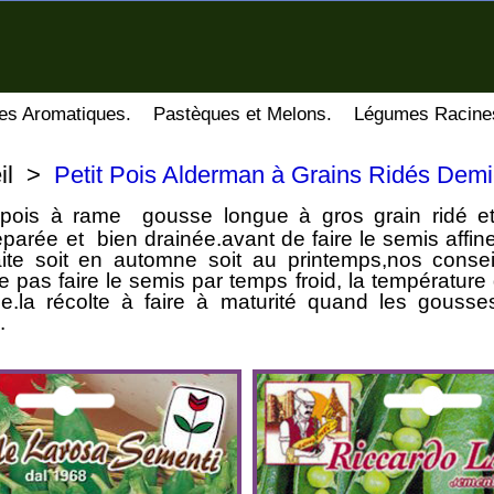
es Aromatiques.
Pastèques et Melons.
Légumes Racine
il
>
Petit Pois Alderman à Grains Ridés De
t pois à rame gousse longue à gros grain ridé et 
parée et bien drainée.avant de faire le semis affin
faite soit en automne soit au printemps,nos cons
 pas faire le semis par temps froid, la température 
ée.la récolte à faire à maturité quand les gousse
.