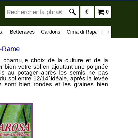
€
0
s.
Betteraves
Cardons
Cima di Rapa
Artichauts
C
mi-Rame
charnu,le choix de la culture et de la
er bien votre sol en ajoutant une poignée
eils au potager après les semis ne pas
du sol entre 12/14°idéale, après la levée
s sont bien rondes et les graines bien