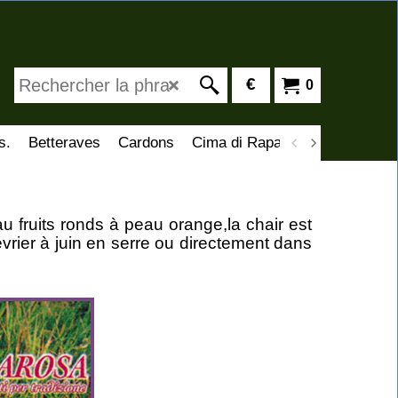
€
0
s.
Betteraves
Cardons
Cima di Rapa
Artichauts
C
au fruits ronds à peau orange,la chair est
rier à juin en serre ou directement dans