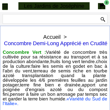
0
Les Jardins de Joséphine
Accueil
>
Concombre Demi-Long Apprécié en Crudité
Concombre Vert :
Variété de concombre très
cultivée pour sa résistance au transport et à sa
production abondante,fruits long vert tendre.choix
de la culture:faire les semis en godet en bac à
l'abri du vent,terreau de semis riche en tourbe
azoté transplantation quand la plante
développée les 4/6 premières feuilles au jardin
potager,terre fine bien e drainée,apport une
poignée d'engrais azoté ou du compost
fini,penser à faire un bon arrosage par temps sec
et garder la terre bien humide
.«Variété du Sud de
l'Italie».